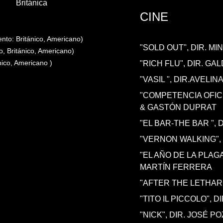
Británica
CINE
ento: Británico, Americano)
"SOLD OUT", DIR. M
o, Británico, Americano)
nico, Americano )
"RICH FLU", DIR. G
"VASIL ", DIR.AVELIN
"COMPETENCIA OFICI
& GASTÓN DUPRAT
"EL BAR-THE BAR ", 
"VERNON WALKING",
"EL AÑO DE LA PLAG
MARTÍN FERRERA
"AFTER THE LETHAR
"TITO IL PICCOLO", D
"NICK", DIR. JOSÉ P