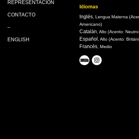
REPRESENTACIÓN
Idiomas
CONTACTO
Inglés
, Lengua Materna
(Acen
Americano)
–
Catalán
, Alto
(Acento: Neutro
Español
, Alto
(Acento: Britán
ENGLISH
Francés
, Medio