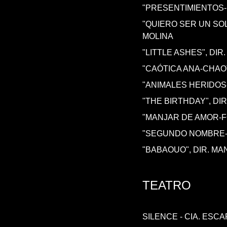
"PRESENTIMIENTOS-
"QUIERO SER UN SOL
MOLINA
"LITTLE ASHES", DI
"CAÓTICA ANA-CHAOT
"ANIMALES HERIDOS
"THE BIRTHDAY", DI
"MANJAR DE AMOR-F
"SEGUNDO NOMBRE-S
"BABAOUO", DIR. M
TEATRO
SILENCE - CIA. ESC