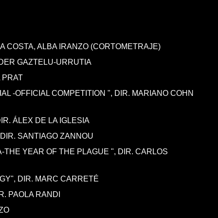
INA COSTA, ALBA IRANZO (CORTOMETRAJE)
ALDER GAZTELU-URRUTIA
A PRAT
AL -OFFICIAL COMPETITION ", DIR. MARIANO COHN
DIR. ÁLEX DE LA IGLESIA
 DIR. SANTIAGO ZANNOU
A-THE YEAR OF THE PLAGUE ", DIR. CARLOS
GY", DIR. MARC CARRETÉ
IR. PAOLA RANDI
OZO