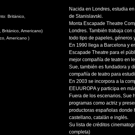
Nacida en Londres, estudia e
de Stanislavski.
to: Británico,
Monta Escapade Theatre Compan
Londres. También trabaja con 
, Británico, Americano)
todo tipo de papeles, géneros 
ico, Americano )
En 1990 llega a Barcelona y em
Escapade Theatre para el públ
mejor compañía de teatro en l
Sue, también es fundadora y di
compañía de teatro para estudi
En 2003 se incorpora a la comp
EEUUROPA y participa en más 
Fuera de los escenarios, Sue h
programas como actriz y prese
productoras españolas donde h
castellano, catalán e inglés.
Su lista de créditos cinematogr
completa)