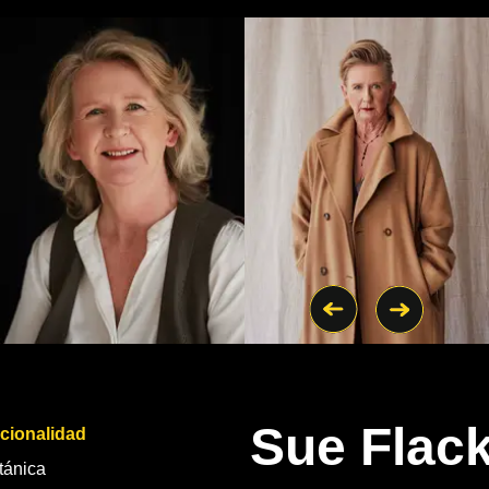
Sue Flac
cionalidad
tánica