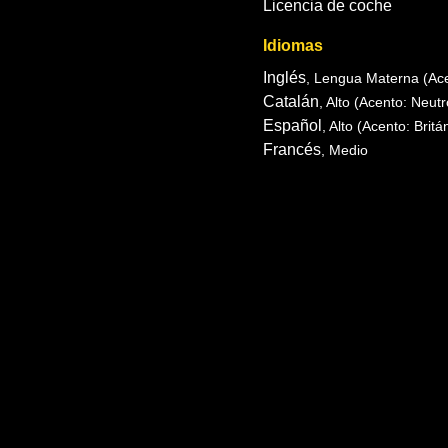
Licencia de coche
Idiomas
Inglés
, Lengua Materna
(Ac
Catalán
, Alto
(Acento: Neutr
Español
, Alto
(Acento: Britá
Francés
, Medio